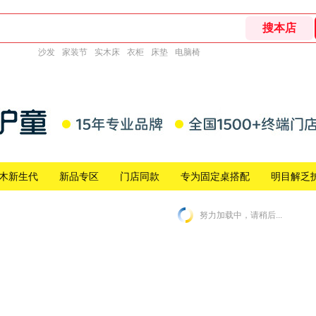
沙发
家装节
实木床
衣柜
床垫
电脑椅
木新生代
新品专区
门店同款
专为固定桌搭配
明目解乏
努力加载中，请稍后...