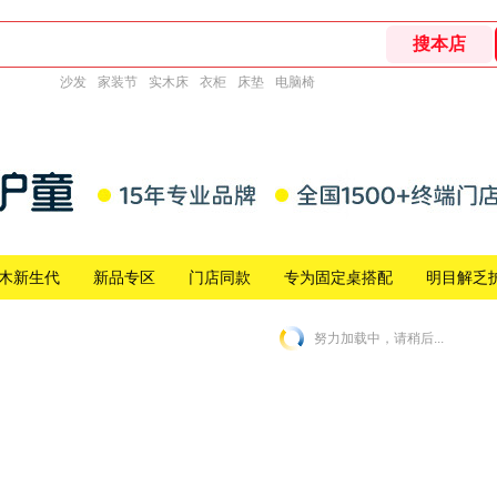
沙发
家装节
实木床
衣柜
床垫
电脑椅
木新生代
新品专区
门店同款
专为固定桌搭配
明目解乏
努力加载中，请稍后...